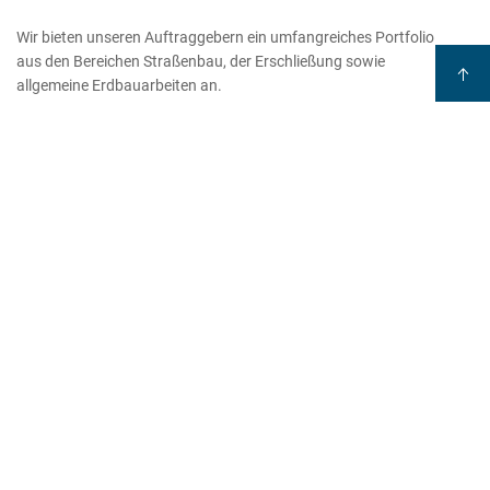
Wir bieten unseren Auftraggebern ein umfangreiches Portfolio
aus den Bereichen Straßenbau, der Erschließung sowie
allgemeine Erdbauarbeiten an.
Mehr erfahren
Projektsteuerung & Projektüberwachung
Wir sind für unsere Auftraggeber in den Bereichen
Bauüberwachung, Projektsteuerung sowie in der Sicherheits-
und Gesundheitsschutz-Koordination tätig.
Mehr erfahren
Hochbau